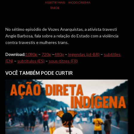
ASSISTIR MAIS
MODO CINEMA
TARDE
No sétimo episódio de Vozes Anarquistas, a ativista travesti
Angie Barbosa, fala sobre a relação do Estado com a violência
contra travestis e mulheres trans.
Download:
1080p
–
720p
–
480p
–
legendas (pt-BR)
–
subtitles
(EN)
–
subtítulos (ES)
–
sous-titres (FR)
VOCÊ TAMBÉM PODE CURTIR