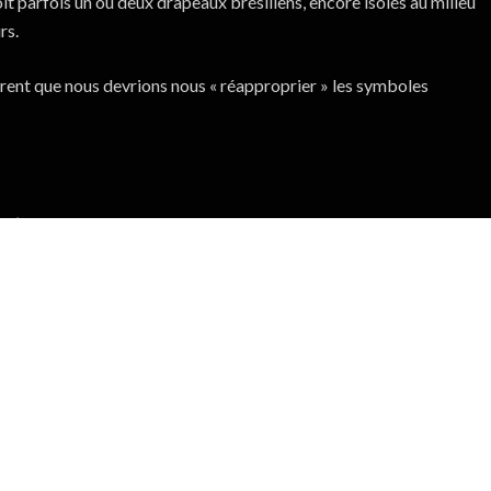
t parfois un ou deux drapeaux brésiliens, encore isolés au milieu
rs.
rent que nous devrions nous « réapproprier » les symboles
u’est réellement le Brésil. Qui a créé ce projet ? Dans quel but ?
btitles (English)