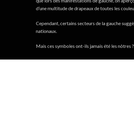
que lors des manifestations de gauche, on aperçoi
d’une multitude de drapeaux de toutes les couleu
Cependant, certains secteurs de la gauche suggè
nationaux.
Mais ces symboles ont-ils jamais été les nôtres ?
Dans cette vidéo, nous nous interrogeons sur ce q
Et à qui sert-il aujourd’hui ?
Download:
2160p
–
1080p
–
720p
–
480p
Legendas (Português)
–
Subtítulos (Español)
–
Su
VOCÊ TAMBÉM PODE CURTIR