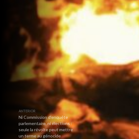
ANTERIOR
Ni Commission d’enquête
parlementaire, ni élections :
seule la révolte peut mettre
un terme au génocide