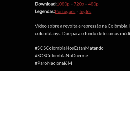
Download:
1080p
–
720p
–
480p
Legendas:
Português
–
Inglês
Vídeo sobre a revolta e repressão na Colômbia
colombianys. Doe para o fundo de insumos méd
#SOSColombiaNosEstanMatando
#SOSColombiaNoDuerme
#ParoNacional6M
VOCÊ TAMBÉM PODE CURTIR