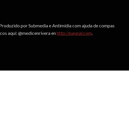
. Produzido por Submedia e Antimídia com ajuda de compas
icos aquí: @medicenrivera en
http://paypal.com
.