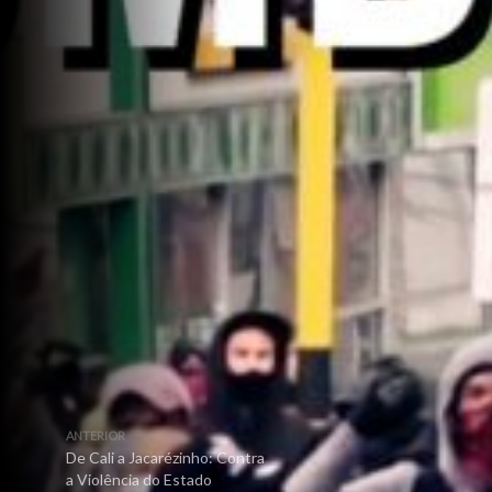
ANTERIOR
De Cali a Jacarézinho: Contra
a Violência do Estado