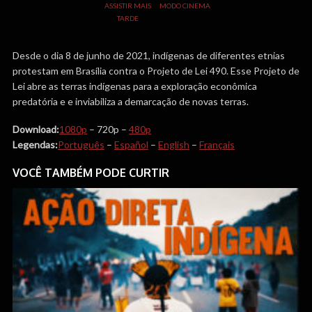
ASSISTIR MAIS
MODO CINEMA
TARDE
Desde o dia 8 de junho de 2021, indígenas de diferentes etnias
protestam em Brasília contra o Projeto de Lei 490. Esse Projeto de
Lei abre as terras indígenas para a exploração econômica
predatória e e inviabiliza a demarcação de novas terras.
Download:
1080p
– 720p –
480p
Legendas:
Português
–
Español
–
English
–
Français
VOCÊ TAMBÉM PODE CURTIR